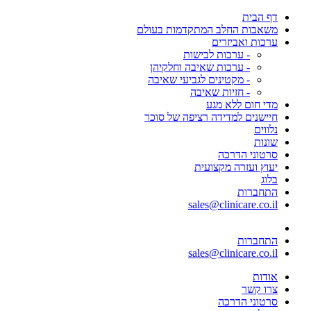
דף הבית
משאבות החלב המתקדמות בעולם
ערכות ואביזרים
- ערכות לבישות
- ערכות שאיבה וחלקיהן
- מקטינים לגביעי שאיבה
- חזיות שאיבה
מדי חום ללא מגע
חיישנים למדידה רציפה של סוכר
נלווים
שונות
סרטוני הדרכה
יעוץ ועזרה מקצועית
בלוג
התחברות
sales@clinicare.co.il
התחברות
sales@clinicare.co.il
אודות
צרו קשר
סרטוני הדרכה