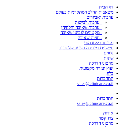
דף הבית
משאבות החלב המתקדמות בעולם
ערכות ואביזרים
- ערכות לבישות
- ערכות שאיבה וחלקיהן
- מקטינים לגביעי שאיבה
- חזיות שאיבה
מדי חום ללא מגע
חיישנים למדידה רציפה של סוכר
נלווים
שונות
סרטוני הדרכה
יעוץ ועזרה מקצועית
בלוג
התחברות
sales@clinicare.co.il
התחברות
sales@clinicare.co.il
אודות
צרו קשר
סרטוני הדרכה