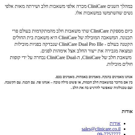
במהלך השנים CliniCare מכרה אלפי משאבות חלב ושירתה מאות אלפי
נשים שהשתמשו במשאבות אלו.
כיום מספקת CliniCare שתי משאבות חלב מהמתקדמות בעולם פרי
תכנונה.
המשאבה המובילה של CliniCare היא משאבת בית החולים
הקטנה בעולם - CliniCare Dual Pro IIIe שנבדקה בפגיות מובילות
ונמצאה מגבירה את ייצור החלב אצל אימהות לפגים.
משאבת חלב של
CliniCare, ה-
CliniCare Dual נבחרה על ידי קופות
חולים מובילות.
אנחנו מאמינים בהנקה. מאמינים באמהות. מאמינים בכם
.
בין אם מדובר במשאבות חלב חכמות, או פשוט מילה טובה
–
אנחנו פה. עם הבנה. עם הקשבה.
ועם טכנולוגיה שאפשר להרגיש בה את הלב
.
אודות
אודות
sales@clinicare.co.il
09-7757777