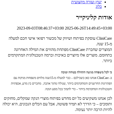
יעוץ ועזרה מקצועית
בלוג
אודות קליניקייר
2023-09-03T08:46:37+03:00
2025-06-26T14:49:45+03:00
CliniCare עוסקת בפיתוח ושיווק של מכשור רפואי אישי חכם למעלה
מ-15 שנה.
המוצרים שחברת CliniCare מפתחת מהווים את המילה האחרונה
בתחומם.
מוצרים אלו מיוצרים באיכות וברמה הטכנולוגית המתקדמים
ביותר.
כי לכל משפחה מגיעה התחלה בטוחה וטובה
ב-
CliniCare
אנחנו כאן בשבילכם – כבר למעלה מ-15שנה מלווים משפחות מניקות עם
הפתרונות החדשניים והמתקדמים ביותר
,
שנולדו מתוך אהבה, מחברים בין מדע, אכפתיות
והטכנולוגיה המתקדמת ביותר – כדי לתמוך בכל מסע הנקה
.
לכן אנחנו משקיעים כל יום מחדש בפיתוח מוצרי הנקה שמקלים, מחזקים
ותומכים – כי הדרך לא תמיד פשוטה, אבל עם הכלים הנכונים, היא יכולה
להיות הרבה יותר נעימה
.