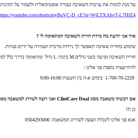
על מנת לנקות את ערכות השאיבה בצורה אופטימאלית ולשמור על תקינות ה
https://youtube.com/shorts/myBqVC-D_cE?si=WjLTXAhvT-L7HfZ4
איך אני יודעת מה מידת חזיית השאיבה המתאימה לי ?
שימוש בחזיית שאיבה תאפשר לך ניידות מרבית ושמירה על ידיים פנויות.
חזיית השאיבה מגיעה בשני גדלים
M
בינוני/
L
גדול ומתאימה בדרך כלל למי
להתייעצות נוספת פני אלינו :
1-700-70-2229 בימים א-ה בין השעות 9:00-16:00
אם רכשתי משאבה מסוג
CliniCare Dual
ואני רוצה לשדרג למשאבה מסו
כן !!!
אנא פני אלינו לקבלת הצעה לשדרוג המשאבה: 0504293000