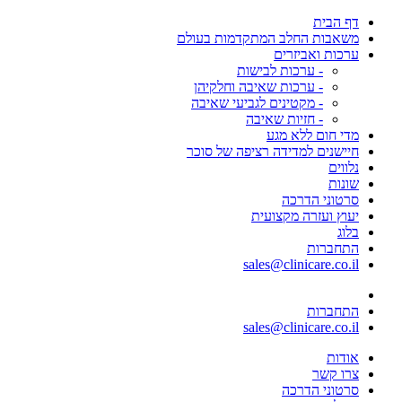
דף הבית
משאבות החלב המתקדמות בעולם
ערכות ואביזרים
- ערכות לבישות
- ערכות שאיבה וחלקיהן
- מקטינים לגביעי שאיבה
- חזיות שאיבה
מדי חום ללא מגע
חיישנים למדידה רציפה של סוכר
נלווים
שונות
סרטוני הדרכה
יעוץ ועזרה מקצועית
בלוג
התחברות
sales@clinicare.co.il
התחברות
sales@clinicare.co.il
אודות
צרו קשר
סרטוני הדרכה