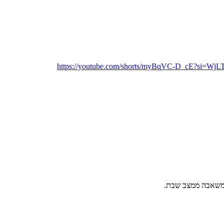
https://youtube.com/shorts/myBqVC-D_cE?si=W
 המשאבה ממצב שבת.