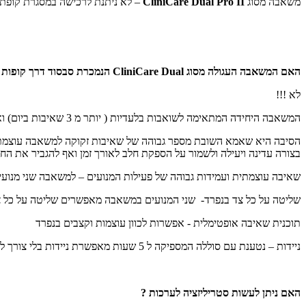
משאבה מסוג
CliniCare Dual Pro II
– לא ניתנת לרכישה במסגרת קופת החולי
האם המשאבה העגולה
מסוג CliniCare Dual
הנמכרת סבסוד דרך קופות 
לא !!!
המשאבה היחידה המתאימה לשואבות בלעדיות ( יותר מ 3 שאיבות ביום) ואימהות לפגים היא
הסיבה היא שאמא השובת מספר גבוהה של שאיבות זקוקה למשאבה עוצמתית 
בצורה עדינה ויעילה ולשמור על הספקת חלב לאורך זמן ואף להגביר את ה
שאיבה עוצמתית ועמידות גבוהה של פעילות המנועים – למשאבה שני מנועי
שליטה על כל צד בנפרד- שני המנועים במשאבה מאפשרים שליטה על כל צ
תוכנית שאיבה אופטימלית - אפשרות לכוון עוצמות וקצבים בנפרד
ניידות – נטענת עם סוללה המספיקה ל 5 שעות מאפשרת ניידות בלי צורך להיות מחוברת לחשמל במשל כל השאיבות.
האם ניתן לעשות סטריליזציה לערכות ?