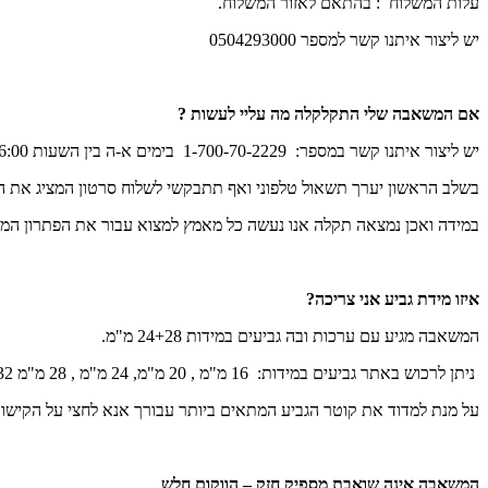
עלות המשלוח : בהתאם לאזור המשלוח.
יש ליצור איתנו קשר למספר 0504293000
אם המשאבה שלי התקלקלה מה עליי לעשות ?
יש ליצור איתנו קשר במספר
: 1-700-70-2229 בימים א-ה בין השעות 9:00-16:00
בשלב הראשון יערך תשאול טלפוני ואף תתבקשי לשלוח סרטון המציג את ה
במידה ואכן נמצאה תקלה אנו נעשה כל מאמץ למצוא עבור את הפתרון המ
איזו מידת גביע אני צריכה?
המשאבה מגיע עם ערכות ובה גביעים במידות 24+28 מ"מ.
ניתן לרכוש באתר גביעים במידות:
16 מ"מ , 20 מ"מ, 24 מ"מ , 28 מ"מ 32 מ"מ
על מנת למדוד את קוטר הגביע המתאים ביותר עבורך אנא לחצי על הקיש
המשאבה אינה שואבת מספיק חזק – הווקום חלש