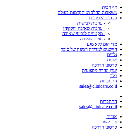
דף הבית
משאבות החלב המתקדמות בעולם
ערכות ואביזרים
- ערכות לבישות
- ערכות שאיבה וחלקיהן
- מקטינים לגביעי שאיבה
- חזיות שאיבה
מדי חום ללא מגע
חיישנים למדידה רציפה של סוכר
נלווים
שונות
סרטוני הדרכה
יעוץ ועזרה מקצועית
בלוג
התחברות
sales@clinicare.co.il
התחברות
sales@clinicare.co.il
אודות
צרו קשר
סרטוני הדרכה